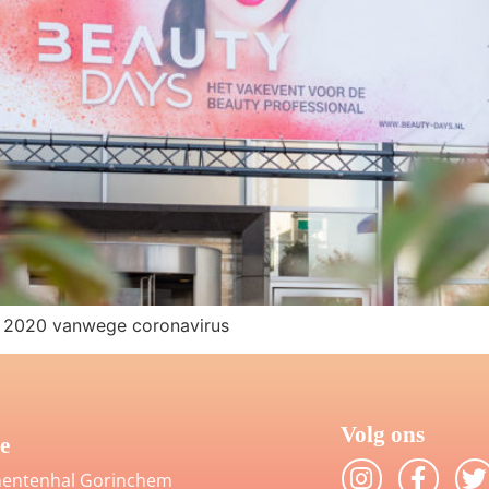
 2020 vanwege coronavirus
Volg ons
e
entenhal Gorinchem