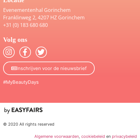
Evenementenhal Gorinchem
Franklinweg 2, 4207 HZ Gorinchem
+31 (0) 183 680 680
Volg ons
Inschrijven voor de nieuwsbrief
#MyBeautyDays
© 2020 All rights reserved
Algemene voorwaarden
,
cookiebeleid
en
privacybeleid