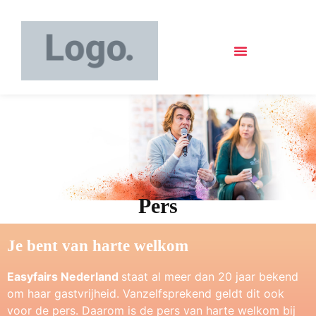
Pers
Je bent van harte welkom
Easyfairs Nederland
staat al meer dan 20 jaar bekend
om haar gastvrijheid. Vanzelfsprekend geldt dit ook
voor de pers. Daarom is de pers van harte welkom bij