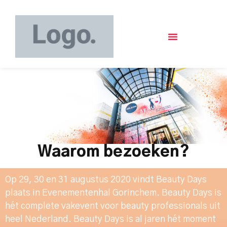
Waarom bezoeken?
Op 29, 30 en 31 augustus 2020 vindt Beauty Days
plaats in Evenementenhal Gorinchem. Beauty Days is
hét complete vakevent voor beauty professionals uit
heel Nederland. Beauty Days is al jaren hét moment