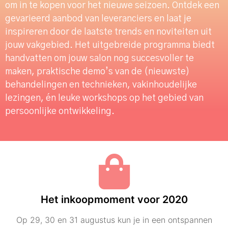
om in te kopen voor het nieuwe seizoen. Ontdek een
gevarieerd aanbod van leveranciers en laat je
inspireren door de laatste trends en noviteiten uit
jouw vakgebied. Het uitgebreide programma biedt
handvatten om jouw salon nog succesvoller te
maken, praktische demo’s van de (nieuwste)
behandelingen en technieken, vakinhoudelijke
lezingen, én leuke workshops op het gebied van
persoonlijke ontwikkeling.
Het inkoopmoment voor 2020
Op 29, 30 en 31 augustus kun je in een ontspannen