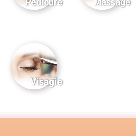
Pedicure
Massage
Visagie