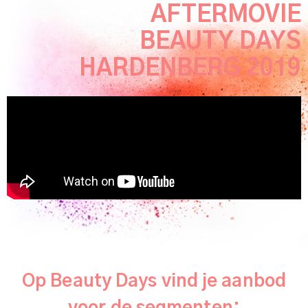
AFTERMOVIE
BEAUTY DAYS
HARDENBERG 2019
Op Beauty Days vind je aanbod
voor de segmenten: