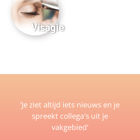
Visagie
uty
'Je ziet altijd iets nieuws en je
spreekt collega's uit je
vakgebied'