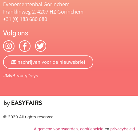
Evenementenhal Gorinchem
Franklinweg 2, 4207 HZ Gorinchem
+31 (0) 183 680 680
Volg ons
Inschrijven voor de nieuwsbrief
#MyBeautyDays
© 2020 All rights reserved
Algemene voorwaarden
,
cookiebeleid
en
privacybeleid