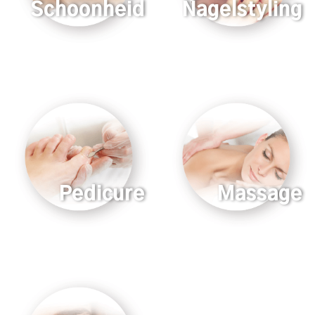
Schoonheid
Nagelstyling
Pedicure
Massage