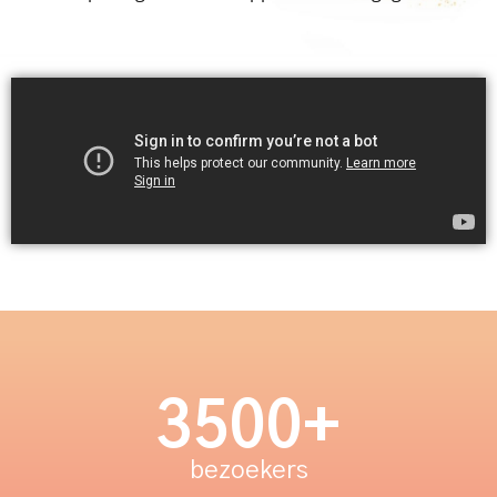
3500
+
bezoekers