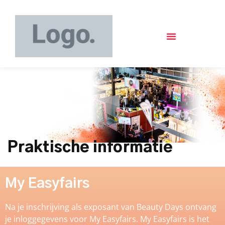
Praktische informatie
My Easyfairs
Na je inschrijving als exposant van Beauty Days ontvang
je inloggegevens voor My Easyfairs. My Easyfairs is het