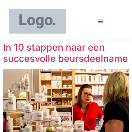
In 10 stappen naar een
succesvolle beursdeelname​